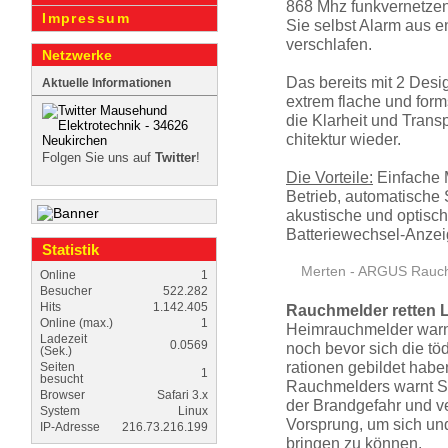
868 Mhz funkvernetzen 
Impressum
Sie selbst Alarm aus e
verschlafen.
Netzwerke
Das bereits mit 2 Desi
Aktuelle Informationen
extrem flache und for
die Klarheit und Tran
chitektur wieder.
Folgen Sie uns auf
Twitter
!
Die Vorteile:
Einfache 
Betrieb, automatische S
akustische und optisc
Batteriewechsel-Anzei
Statistik
Merten - ARGUS Rauc
Online
1
Besucher
522.282
Hits
1.142.405
Rauchmelder retten 
Online (max.)
1
Heimrauch­melder warne
Ladezeit
0.0569
noch bevor sich die tö
(Sek.)
rationen gebildet habe
Seiten
1
besucht
Rauchmelders warnt Sie
Browser
Safari 3.x
der Brandgefahr und ve
System
Linux
Vorsprung, um sich und
IP-Adresse
216.73.216.199
bringen zu können.