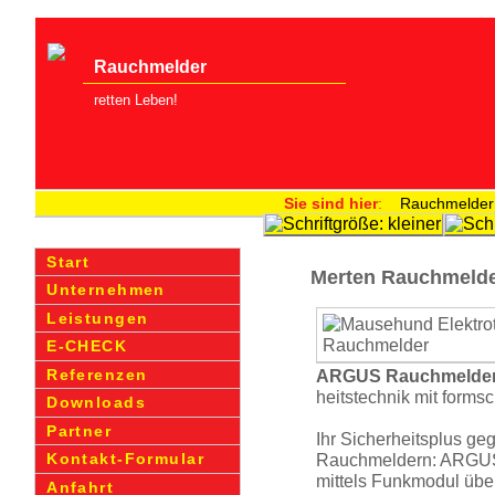
Rauchmelder
retten Leben!
Sie sind hier
:
Rauchmelder
Start
Merten Rauchmelder
Unternehmen
Leistungen
E-CHECK
Referenzen
ARGUS Rauchmelde
heits­technik mit form
Downloads
Partner
Ihr Sicher­heitsplus 
Rauchmeldern: ARGUS 
Kontakt-Formular
mittels Funkmodul übe
Anfahrt