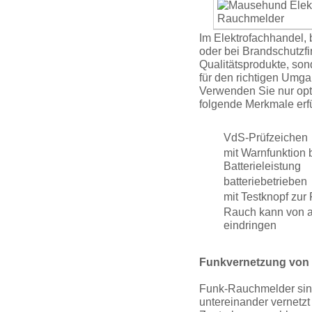
Im Elekt­rofach­handel,
oder bei Brand­schutz­f
Qualitätsprodukte, so
für den richtigen Umg
Verwenden Sie nur opt
folgende Merkmale erfü
VdS-Prüfzeichen
mit Warnfunktion 
Batterieleistung
batteriebe­trieben
mit Testknopf zur
Rauch kann von al
eindringen
Funkver­netzung vo
Funk-Rauchmelder sin
untereinander vernetzt