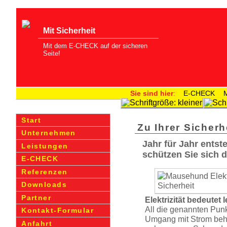
Mit Sicherheit
Mit dem E-CHECK auf der sicheren
Seite!
Sie sind hier
:
E-CHECK
M
Start
Zu Ihrer Sicherh
Unternehmen
Jahr für Jahr entst
Leistungen
schützen Sie sich d
E-CHECK
Referenzen
Downloads
Partner
Elektrizität bedeutet 
All die genannten Punk
Kontakt-Formular
Umgang mit Strom behu
Anfahrt