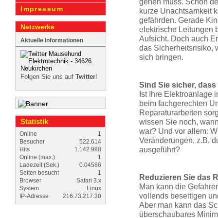
gehen muss. Schon der
Impressum
kurze Unachtsamkeit 
gefährden. Gerade Kin
Netzwerke
elektrische Leitungen 
Aufsicht. Doch auch E
Aktuelle Informationen
das Sicher­heits­risiko
sich bringen.
Folgen Sie uns auf
Twitter
!
Sind Sie sicher, dass
Ist Ihre Elektroanlage 
beim fachgerechten U
Reparaturar­beiten sorgt
Statistik
wissen Sie noch, wann 
war? Und vor allem: W
Online
1
Veränderungen, z.B. dur
Besucher
522.614
ausgeführt?
Hits
1.142.988
Online (max.)
1
Ladezeit (Sek.)
0.04586
Seiten besucht
1
Reduzieren Sie das R
Browser
Safari 3.x
Man kann die Gefahren 
System
Linux
vollends beseitigen un
IP-Adresse
216.73.217.30
Aber man kann das Sch
überschaubares Minim