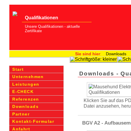
Qualifikationen
Unsere Qualifikationen - aktuelle
Zertifikate
Sie sind hier
:
Downloads
Start
Downloads - Qua
Unternehmen
Leistungen
E-CHECK
Referenzen
Klicken Sie auf das P
Datei anzusehen, heru
Downloads
Partner
Kontakt-Formular
BGV A2 - Aufbausem
Anfahrt