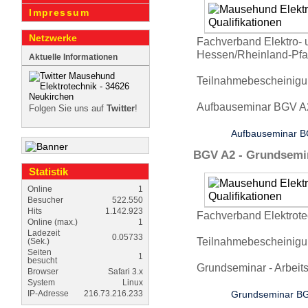
Impressum
Netzwerke
Fachverband Elektro- un
Hessen/Rheinland-Pfa
Aktuelle Informationen
Teilnah­mebe­scheinig
Aufbauseminar BGV A2
Folgen Sie uns auf
Twitter
!
Aufbauseminar B
BGV A2 - Grundsemi
Statistik
Online
1
Besucher
522.550
Hits
1.142.923
Fachverband Elekt­rot
Online (max.)
1
Ladezeit
0.05733
Teilnah­mebe­scheinig
(Sek.)
Seiten
1
besucht
Grundseminar - Arbeitss
Browser
Safari 3.x
System
Linux
Grundseminar B
IP-Adresse
216.73.216.233