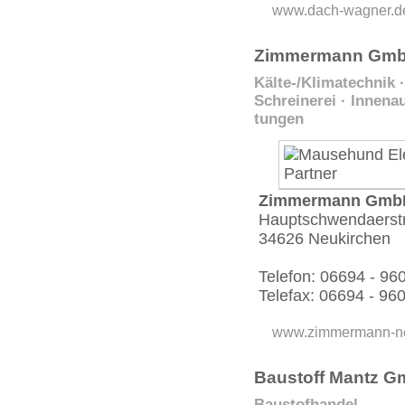
www.dach-wagner.d
Zimmermann GmbH
Kälte-/Klimatechnik ·
Schreinerei · Innena
tungen
Zimmermann Gmb
Hauptschwen­daer­st
34626 Neukirchen
Telefon: 06694 - 96
Telefax: 06694 - 96
www.zimmermann-ne
Baustoff Mantz G
Baustofhandel