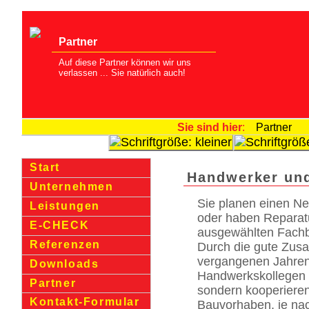
Partner
Auf diese Partner können wir uns
verlassen ... Sie natürlich auch!
Sie sind hier
:
Partner
Start
Handwerker und
Unternehmen
Sie planen einen N
Leistungen
oder haben Reparatu
E-CHECK
ausgewählten Fach
Referenzen
Durch die gute Zusa
vergangenen Jahren
Downloads
Handwer­kskol­legen
Partner
sondern kooperiere
Kontakt-Formular
Bauvorhaben, je n