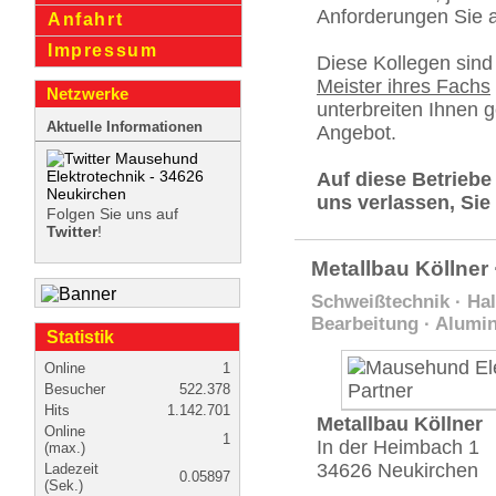
Anforderungen Sie a
Anfahrt
Impressum
Diese Kollegen sind
Meister ihres Fachs
Netzwerke
unterbreiten Ihnen g
Aktuelle Informationen
Angebot.
Auf diese Betriebe
uns verlassen, Sie
Folgen Sie uns auf
Twitter
!
Metallbau Köllner
Schweißtechnik · Ha
Bearbeitung · Alumi
Statistik
Online
1
Besucher
522.378
Hits
1.142.701
Metallbau Köllner
Online
1
In der Heimbach 1
(max.)
34626 Neukirchen
Ladezeit
0.05897
(Sek.)