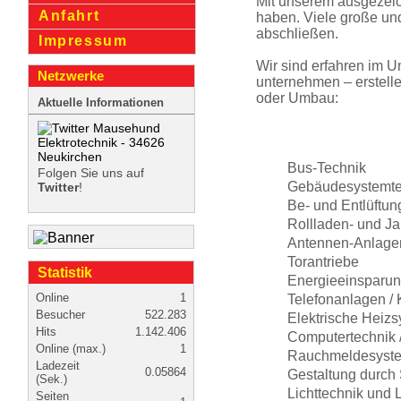
Mit unserem ausgezeic
Anfahrt
haben. Viele große und
abschließen.
Impressum
Wir sind erfahren im U
Netzwerke
unter­nehmen – erstell
oder Umbau:
Aktuelle Informationen
Bus-Technik
Folgen Sie uns auf
Gebäudesystem­te
Twitter
!
Be- und Entlüftun
Rollladen- und Ja
Antennen-Anlagen 
Torantriebe
Statistik
Energieein­sparu
Online
1
Telefonan­lagen /
Besucher
522.283
Elektrische Heiz
Hits
1.142.406
Computer­technik
Online (max.)
1
Rauchmel­desyst
Ladezeit
0.05864
Gestaltung durch 
(Sek.)
Lichttechnik und L
Seiten