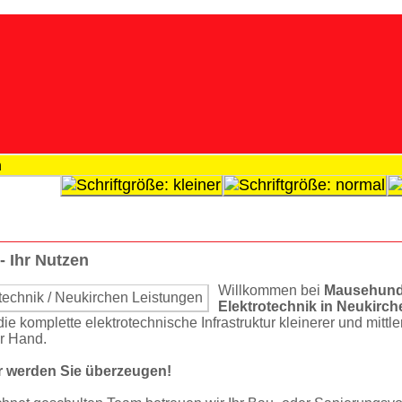
n
- Ihr Nutzen
Willkommen bei
Mausehun
Elekt­rotechnik in Neukirch
ie komplette elekt­rotech­nische Infrastruktur kleinerer und mittle
r Hand.
ir werden Sie überzeugen!