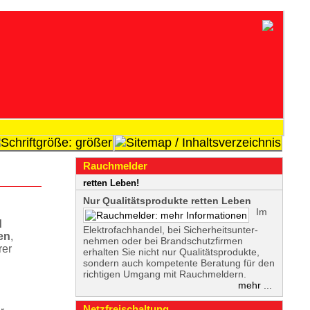
Rauchmelder
retten Leben!
Nur Qualitätsprodukte retten Leben
Im
d
Elekt­rofach­handel, bei Sicher­heits­unter­
en
,
nehmen oder bei Brand­schutz­firmen
rer
erhalten Sie nicht nur Qualitätsprodukte,
sondern auch kompetente Beratung für den
richtigen Umgang mit Rauchmeldern.
mehr ...
Netzf­reischaltung