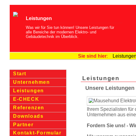
Leistungen
Was wir für Sie tun können! Unsere Leistungen für
alle Bereiche der modernen Elektro- und
Gebäudetechnik im Überblick.
Sie sind hier
:
Leistunge
Start
Leistungen
Unternehmen
Unsere Leistungen 
Leistungen
E-CHECK
Referenzen
Ihrem Spezialisten für d
Unternehmen aus eine
Downloads
Partner
Fordern Sie uns! - W
Kontakt-Formular