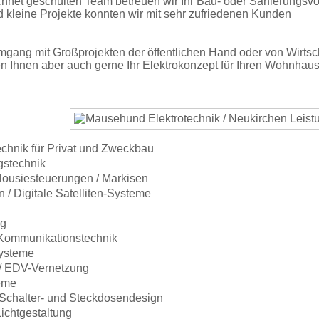
hnet geschulten Team betreuen wir Ihr Bau- oder Sanierungsvo
 kleine Projekte konnten wir mit sehr zufriedenen Kunden
mgang mit Großprojekten der öffentlichen Hand oder von Wirtsc
en Ihnen aber auch gerne Ihr Elekt­rokonzept für Ihren Wohnhau
chnik für Privat und Zweckbau
gstechnik
lousies­teuerungen / Markisen
/ Digitale Satelliten-Systeme
ng
 Kommunikation­stechnik
systeme
 / EDV-Vernetzung
eme
Schalter- und Steck­dosen­design
ichtge­staltung