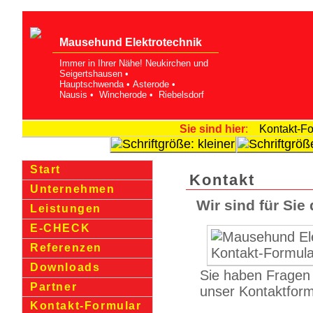
Mausehund Elekt­rotechnik
Immer in Ihrer Nähe! Neukirchen und
Seige­rtshausen •
Hauptschwenda • Asterode •
Nausis • Wincherode • Riebelsdorf
Sie sind hier
:
Kontakt-Fo
Start
Kontakt
Unternehmen
Wir sind für Sie 
Leistungen
E-CHECK
Referenzen
Downloads
Sie haben Fragen
Partner
unser Kontaktfor­m
Kontakt-Formular