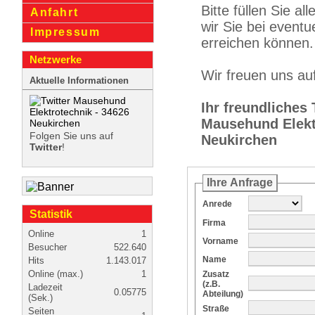
Bitte füllen Sie al
Anfahrt
wir Sie bei eventu
Impressum
erreichen können.
Netzwerke
Wir freuen uns auf
Aktuelle Informationen
Ihr freundliches
Mausehund Elekt
Folgen Sie uns auf
Neukirchen
Twitter
!
Ihre Anfrage
Anrede
Statistik
Firma
Online
1
Vorname
Besucher
522.640
Name
Hits
1.143.017
Online (max.)
1
Zusatz
(z.B.
Ladezeit
0.05775
Abteilung)
(Sek.)
Straße
Seiten