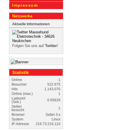
Impressum
Netzwerke
Aktuelle Informationen
Folgen Sie uns auf
Twitter
!
Statistik
Online
1
Besucher
522.675
Hits
1.143.070
Online (max.)
1
Ladezeit
0.05829
(Sek.)
Seiten
1
besucht
Browser
Safari 3.x
System
Linux
IP-Adresse
216.73.216.110