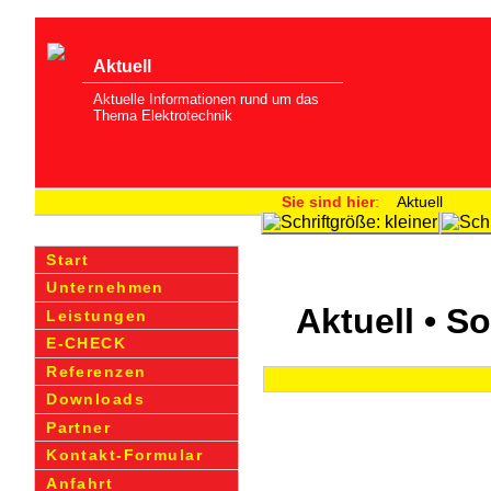
Aktuell
Aktuelle Informationen rund um das
Thema Elekt­rotechnik
Sie sind hier
:
Aktuell
Start
Unternehmen
Aktuell • S
Leistungen
E-CHECK
Referenzen
Downloads
Partner
Kontakt-Formular
Anfahrt